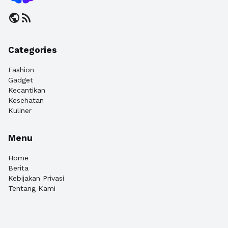
public
rss_feed
Categories
Fashion
Gadget
Kecantikan
Kesehatan
Kuliner
Menu
Home
Berita
Kebijakan Privasi
Tentang Kami