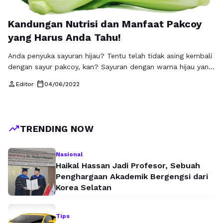
Kandungan Nutrisi dan Manfaat Pakcoy
yang Harus Anda Tahu!
Anda penyuka sayuran hijau? Tentu telah tidak asing kembali
dengan sayur pakcoy, kan? Sayuran dengan warna hijau yang
yang memiliki bentuk unik seperti sendok ini, umumnya
person
calendar_today
Editor
•
04/06/2022
dengan gampang dijumpai di pasar konvensional maupun
supermarket. Ada berbagai macam jenis menu masakan yang
dapat diolah dari sayur pakcoy ini. Sejak ditumis sampai
dibuat menjadi topping buat menu …
Baca Selengkapnya
trending_up
TRENDING NOW
Nasional
Haikal Hassan Jadi Profesor, Sebuah
Penghargaan Akademik Bergengsi dari
Korea Selatan
Tips