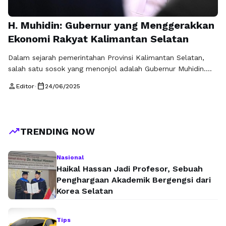
H. Muhidin: Gubernur yang Menggerakkan
Ekonomi Rakyat Kalimantan Selatan
Dalam sejarah pemerintahan Provinsi Kalimantan Selatan,
salah satu sosok yang menonjol adalah Gubernur Muhidin.
Menggali informasi lebih dalam tentang Profil Gubernur
person
calendar_today
Editor
•
24/06/2025
Muhidin, Provinsi Kalimantan Selatan tidak hanya
memberikan kita pemahaman yang lebih baik tentang
kepemimpinan di daerah ini, tetapi juga dapat menjadi
inspirasi bagi banyak orang. Gubernur Muhidin dikenal sebagai
trending_up
TRENDING NOW
pemimpin yang penuh dedikasi dan …
Baca Selengkapnya
Nasional
Haikal Hassan Jadi Profesor, Sebuah
Penghargaan Akademik Bergengsi dari
Korea Selatan
Tips