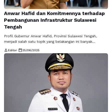
Anwar Hafid dan Komitmennya terhadap
Pembangunan Infrastruktur Sulawesi
Tengah
Profil Gubernur Anwar Hafid, Provinsi Sulawesi Tengah,
menjadi salah satu topik yang belakangan ini banyak
diperbincangkan oleh masyarakat. Sebagai sosok yang
person
calendar_today
Editor
•
25/06/2025
memegang tampuk kepemimpinan di provinsi ini, Anwar Hafid
memiliki latar belakang dan prestasi yang menarik untuk
dikulik lebih dalam. Dalam artikel ini, kita akan membahas
lebih lanjut tentang profil dan kontribusi Anwar Hafid, serta
…
Baca Selengkapnya