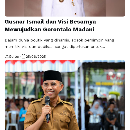
Gusnar Ismail dan Visi Besarnya
Mewujudkan Gorontalo Madani
Dalam dunia politik yang dinamis, sosok pemimpin yang
memiliki visi dan dedikasi sangat diperlukan untuk
mengantarkan daerah menuju kemajuan. Salah satu figur
person
calendar_today
Editor
•
25/06/2025
yang mencuri perhatian adalah Gusnar Ismail, Gubernur
Provinsi Gorontalo. Dalam artikel ini, kita akan membahas
secara mendalam mengenai profil Gubernur Gusnar Ismail,
Provinsi Gorontalo, untuk lebih mengenal sosoknya dan
kontribusinya bagi masyarakat. Profil …
Baca Selengkapnya