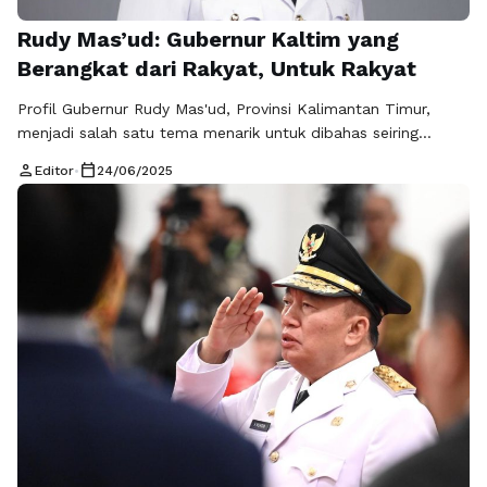
Rudy Mas’ud: Gubernur Kaltim yang
Berangkat dari Rakyat, Untuk Rakyat
Profil Gubernur Rudy Mas'ud, Provinsi Kalimantan Timur,
menjadi salah satu tema menarik untuk dibahas seiring
dengan dinamika politik dan pembangunan di daerah
person
calendar_today
Editor
•
24/06/2025
tersebut. Rudy Mas'ud terpilih sebagai Gubernur Kalimantan
Timur dalam pemilihan kepala daerah yang cukup
kontemporer dan mengedepankan visi untuk kemajuan
Provinsi Kalimantan Timur. Sebagai sosok pemimpin, Rudy
Mas'ud mempunyai latar belakang yang kuat …
Baca
Selengkapnya