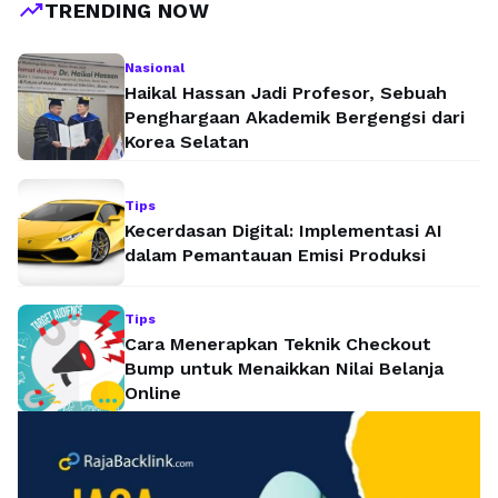
trending_up
TRENDING NOW
Nasional
Haikal Hassan Jadi Profesor, Sebuah
Penghargaan Akademik Bergengsi dari
Korea Selatan
Tips
Kecerdasan Digital: Implementasi AI
dalam Pemantauan Emisi Produksi
Tips
Cara Menerapkan Teknik Checkout
Bump untuk Menaikkan Nilai Belanja
Online