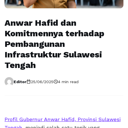
Anwar Hafid dan
Komitmennya terhadap
Pembangunan
Infrastruktur Sulawesi
Tengah
calendar_today
schedule
Editor
25/06/2025
4 min read
Profil Gubernur Anwar Hafid, Provinsi Sulawesi
Tengah
, menjadi salah satu topik yang