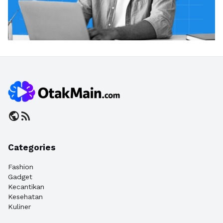
public
rss_feed
Categories
Fashion
Gadget
Kecantikan
Kesehatan
Kuliner