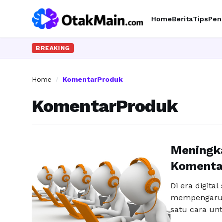
Home
Berita
Tips
Pen
BREAKING
Home
/
KomentarProduk
KomentarProduk
Meningk
Komentar
Di era digital
mempengaruhi
satu cara un
memanfaatkan