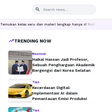
search
n kelas seru dan materi lengkap hanya di YukBelajar.com. Mulai 
trending_up
TRENDING NOW
Nasional
Haikal Hassan Jadi Profesor,
Sebuah Penghargaan Akademik
Bergengsi dari Korea Selatan
Tips
Kecerdasan Digital:
Implementasi AI dalam
Pemantauan Emisi Produksi
Tips