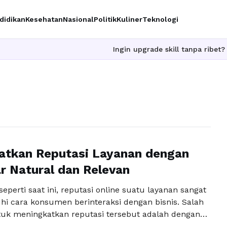
didikan
Kesehatan
Nasional
Politik
Kuliner
Teknologi
Ingin upgrade skill tanpa ribet? Temuka
atkan Reputasi Layanan dengan
 Natural dan Relevan
 seperti saat ini, reputasi online suatu layanan sangat
 cara konsumen berinteraksi dengan bisnis. Salah
tuk meningkatkan reputasi tersebut adalah dengan
 jasa komentar untuk layanan. Komentar yang