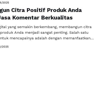
4/2025
relevan dapat memberikan dampak positif, tidak
n Citra Positif Produk Anda
itra merek, tetapi juga dalam menarik perhatian
ggan. Mengapa komentar menjadi …
asa Komentar Berkualitas
Baca
a
gital yang semakin berkembang, membangun citra
k produk Anda menjadi sangat penting. Salah satu
 untuk mencapainya adalah dengan memanfaatkan
r berkualitas. Jasa komentar untuk produk dapat
4/2025
aih perhatian pelanggan potensial, meningkatkan
ta mendorong penjualan yang lebih baik. Jasa
rupakan layanan yang menyediakan komentar yang
 menarik untuk …
Baca Selengkapnya