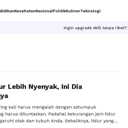
didikan
Kesehatan
Nasional
Politik
Kuliner
Teknologi
Ingin upgrade skill tanpa ribet? Temuk
ur Lebih Nyenyak, Ini Dia
nya
ring kali harus mengalah dengan setumpuk
ng harus dituntaskan. Padahal kekurangan jam tidur
ruhi otak dan tubuh Anda. Sebaliknya, tidur yang
p malam akan membuat tubuh sehat dan fokus yang