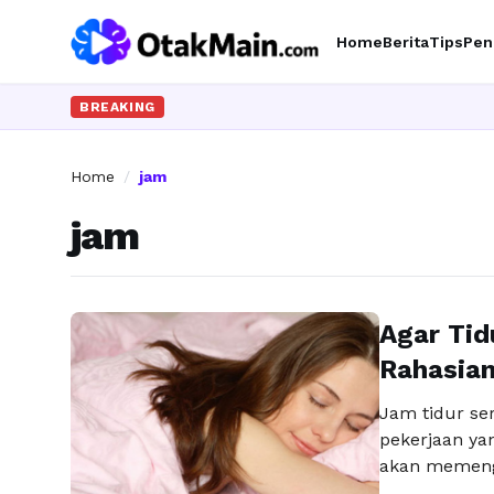
Home
Berita
Tips
Pen
BREAKING
Home
/
jam
jam
Agar Tid
Rahasia
Jam tidur se
pekerjaan ya
akan memenga
cukup setia