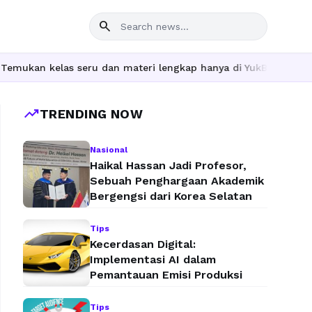
search
an kelas seru dan materi lengkap hanya di YukBelajar.com. Mulai 
trending_up
TRENDING NOW
Nasional
Haikal Hassan Jadi Profesor,
Sebuah Penghargaan Akademik
Bergengsi dari Korea Selatan
Tips
Kecerdasan Digital:
Implementasi AI dalam
Pemantauan Emisi Produksi
Tips