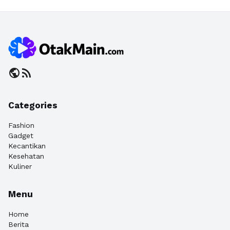
public
rss_feed
Categories
Fashion
Gadget
Kecantikan
Kesehatan
Kuliner
Menu
Home
Berita