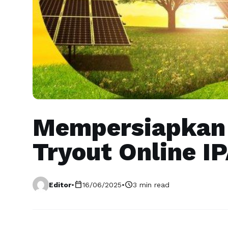
Mempersiapkan 
Tryout Online IP
calendar_today
schedule
Editor
•
16/06/2025
•
3 min read