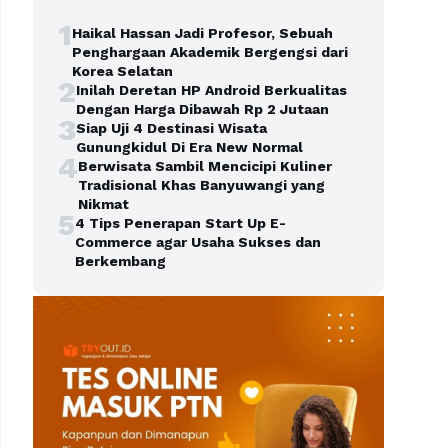
1
Haikal Hassan Jadi Profesor, Sebuah
Penghargaan Akademik Bergengsi dari
Korea Selatan
2
Inilah Deretan HP Android Berkualitas
Dengan Harga Dibawah Rp 2 Jutaan
3
Siap Uji 4 Destinasi Wisata
Gunungkidul Di Era New Normal
4
Berwisata Sambil Mencicipi Kuliner
Tradisional Khas Banyuwangi yang
Nikmat
5
4 Tips Penerapan Start Up E-
Commerce agar Usaha Sukses dan
Berkembang