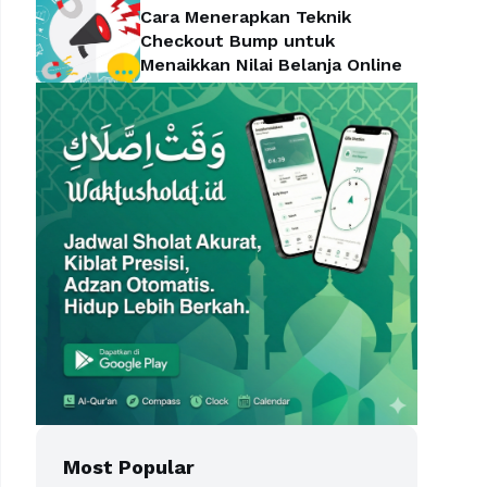
Cara Menerapkan Teknik
Checkout Bump untuk
Menaikkan Nilai Belanja Online
Most Popular