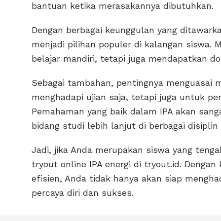
bantuan ketika merasakannya dibutuhkan.
Dengan berbagai keunggulan yang ditawarka
menjadi pilihan populer di kalangan siswa.
belajar mandiri, tetapi juga mendapatkan do
Sebagai tambahan, pentingnya menguasai ma
menghadapi ujian saja, tetapi juga untuk pe
Pemahaman yang baik dalam IPA akan sangat
bidang studi lebih lanjut di berbagai disipli
Jadi, jika Anda merupakan siswa yang teng
tryout online IPA energi di tryout.id. Denga
efisien, Anda tidak hanya akan siap mengha
percaya diri dan sukses.