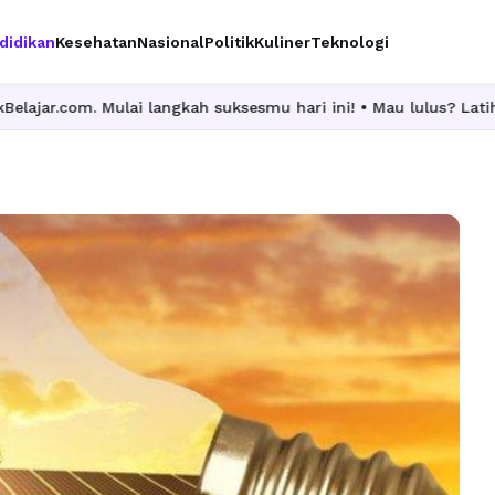
didikan
Kesehatan
Nasional
Politik
Kuliner
Teknologi
lai langkah suksesmu hari ini! • Mau lulus? Latih dirimu dengan