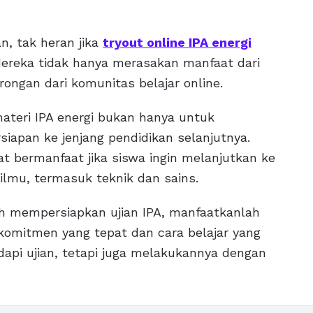
n, tak heran jika
tryout online IPA energi
 Mereka tidak hanya merasakan manfaat dari
rongan dari komunitas belajar online.
teri IPA energi bukan hanya untuk
rsiapan ke jenjang pendidikan selanjutnya.
 bermanfaat jika siswa ingin melanjutkan ke
n ilmu, termasuk teknik dan sains.
ah mempersiapkan ujian IPA, manfaatkanlah
n komitmen yang tepat dan cara belajar yang
dapi ujian, tetapi juga melakukannya dengan