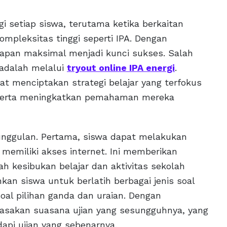
 setiap siswa, terutama ketika berkaitan
ompleksitas tinggi seperti IPA. Dengan
iapan maksimal menjadi kunci sukses. Salah
 adalah melalui
tryout online IPA energi
.
pat menciptakan strategi belajar yang terfokus
n serta meningkatkan pemahaman mereka
eunggulan. Pertama, siswa dapat melakukan
 memiliki akses internet. Ini memberikan
ah kesibukan belajar dan aktivitas sekolah
kan siswa untuk berlatih berbagai jenis soal
oal pilihan ganda dan uraian. Dengan
rasakan suasana ujian yang sesungguhnya, yang
pi ujian yang sebenarnya.