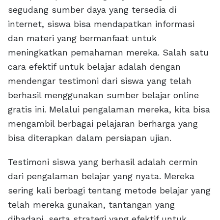
segudang sumber daya yang tersedia di
internet, siswa bisa mendapatkan informasi
dan materi yang bermanfaat untuk
meningkatkan pemahaman mereka. Salah satu
cara efektif untuk belajar adalah dengan
mendengar testimoni dari siswa yang telah
berhasil menggunakan sumber belajar online
gratis ini. Melalui pengalaman mereka, kita bisa
mengambil berbagai pelajaran berharga yang
bisa diterapkan dalam persiapan ujian.
Testimoni siswa yang berhasil adalah cermin
dari pengalaman belajar yang nyata. Mereka
sering kali berbagi tentang metode belajar yang
telah mereka gunakan, tantangan yang
dihadapi, serta strategi yang efektif untuk