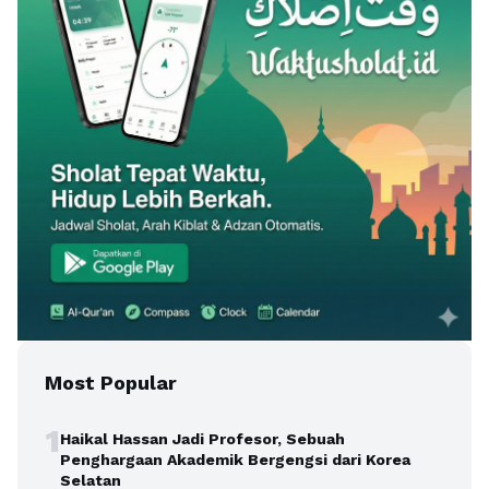
Most Popular
1
Haikal Hassan Jadi Profesor, Sebuah
Penghargaan Akademik Bergengsi dari Korea
Selatan