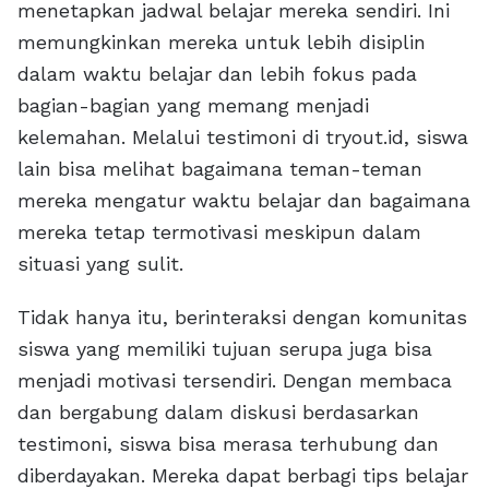
menetapkan jadwal belajar mereka sendiri. Ini
memungkinkan mereka untuk lebih disiplin
dalam waktu belajar dan lebih fokus pada
bagian-bagian yang memang menjadi
kelemahan. Melalui testimoni di tryout.id, siswa
lain bisa melihat bagaimana teman-teman
mereka mengatur waktu belajar dan bagaimana
mereka tetap termotivasi meskipun dalam
situasi yang sulit.
Tidak hanya itu, berinteraksi dengan komunitas
siswa yang memiliki tujuan serupa juga bisa
menjadi motivasi tersendiri. Dengan membaca
dan bergabung dalam diskusi berdasarkan
testimoni, siswa bisa merasa terhubung dan
diberdayakan. Mereka dapat berbagi tips belajar