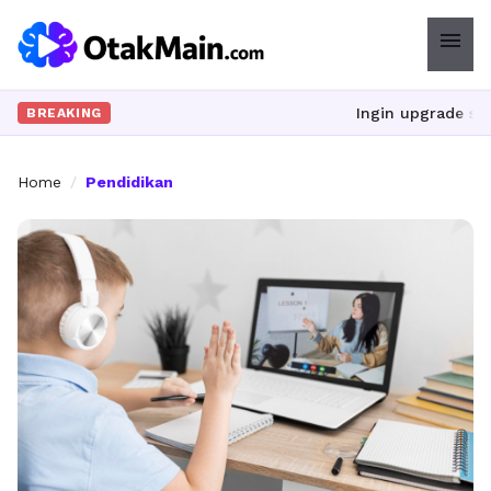
menu
Ingin upgrade skill tanpa r
BREAKING
Home
/
Pendidikan