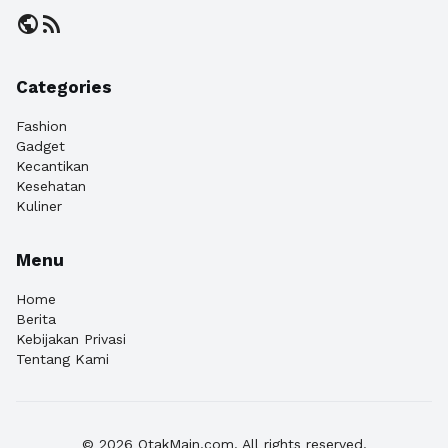
public
rss_feed
Categories
Fashion
Gadget
Kecantikan
Kesehatan
Kuliner
Menu
Home
Berita
Kebijakan Privasi
Tentang Kami
© 2026 OtakMain.com. All rights reserved.