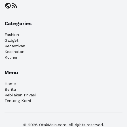
public
rss_feed
Categories
Fashion
Gadget
Kecantikan
Kesehatan
Kuliner
Menu
Home
Berita
Kebijakan Privasi
Tentang Kami
© 2026 OtakMain.com. All rights reserved.