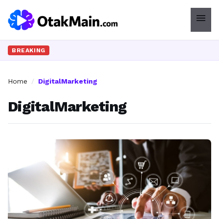
menu
BREAKING
Home
/
DigitalMarketing
DigitalMarketing