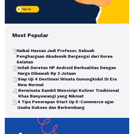
Most Popular
1
Haikal Hassan Jadi Profesor, Sebuah
Penghargaan Akademik Bergengsi dari Korea
Selatan
2
Inilah Deretan HP Android Berkualitas Dengan
Harga Dibawah Rp 2 Jutaan
3
Siap Uji 4 Destinasi Wisata Gunungkidul Di Era
New Normal
4
Berwisata Sambil Mencicipi Kuliner Tradisional
Khas Banyuwangi yang Nikmat
5
4 Tips Penerapan Start Up E-Commerce agar
Usaha Sukses dan Berkembang