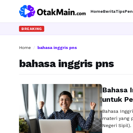
Home
Berita
Tips
Pen
BREAKING
Home
/
bahasa inggris pns
bahasa inggris pns
Bahasa I
untuk P
Bahasa Inggr
materi yang 
Negeri Sipil
menjadi sala