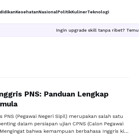
didikan
Kesehatan
Nasional
Politik
Kuliner
Teknologi
Ingin upgrade skill tanpa ribet? Temukan kel
nggris PNS: Panduan Lengkap
emula
is PNS (Pegawai Negeri Sipil) merupakan salah satu
penting dalam persiapan ujian CPNS (Calon Pegawai
). Mengingat bahwa kemampuan berbahasa Inggris kini
h satu syarat utama dalam banyak seleksi,