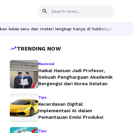
search
as seru dan materi lengkap hanya di YukBelajar.com. Mulai langk
trending_up
TRENDING NOW
Nasional
Haikal Hassan Jadi Profesor,
Sebuah Penghargaan Akademik
Bergengsi dari Korea Selatan
Tips
Kecerdasan Digital:
Implementasi AI dalam
Pemantauan Emisi Produksi
Tips